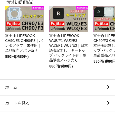
売れ筋商品
富士通 LIFEBOOK
富士通 LIFEBOOK
富士通 LIFE
CH90/E3 CH90/F3｜パ
WUB/F1 WU2/E3
CH90/F3 C
ンタグラフ｜未使用｜
WU3/F1 WU3/E3｜日本
本語表記無し
単品販売／バラ売り
語表記無し｜キートッ
ップ バック
プ バックライト有｜単
単品販売／バ
880円(税80円)
品販売／バラ売り
880円(税80円
880円(税80円)
ホーム
カートを見る