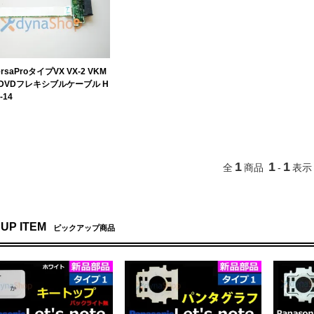
ersaProタイプVX VX-2 VKM
-2 DVDフレキシブルケーブル H
-14
1
1
1
全
商品
-
表示
 UP ITEM
ピックアップ商品