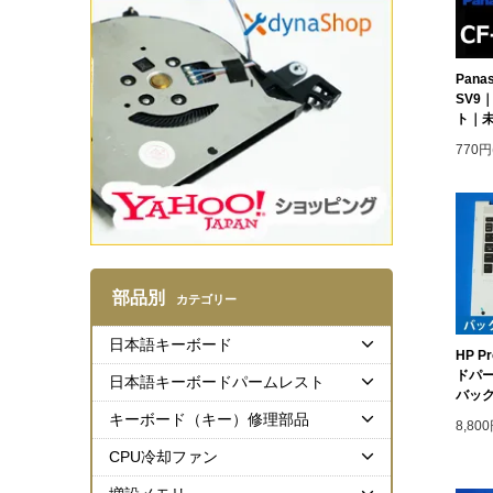
Panas
SV9
ト｜
770円
部品別
カテゴリー
日本語キーボード
HP P
ドパ
日本語キーボードパームレスト
バック
キーボード（キー）修理部品
8,80
CPU冷却ファン