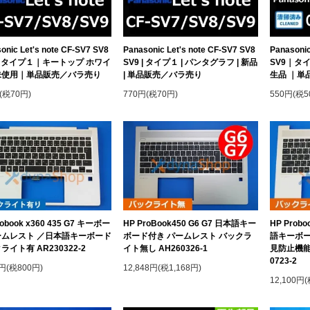
onic Let's note CF-SV7 SV8
Panasonic Let's note CF-SV7 SV8
Panasonic
｜タイプ１｜キートップ ホワイ
SV9 | タイプ１ | パンタグラフ | 新品
SV9｜タ
未使用｜単品販売／バラ売り
| 単品販売／バラ売り
生品 ｜単
(税70円)
770円(税70円)
550円(税5
robook x360 435 G7 キーボー
HP ProBook450 G6 G7 日本語キー
HP Prob
ームレスト ／日本語キーボード
ボード付き パームレスト バックラ
語キーボー
ライト有 AR230322-2
イト無し AH260326-1
見防止機能
0723-2
0円(税800円)
12,848円(税1,168円)
12,100円(