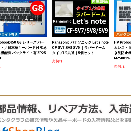
robook450 G8 シリーズ パー
Panasonic パナソニック Let's note
HP Prob
スト／日本語キーボード付 覗き
CF-SV7 SV8 SV9 ｜ラバードーム
ムレスト 
機能有 バックライト有 ZP25
タイプ1/2共通｜5個セット
き見防止機
1
M250819-
売切れ
れ
売切れ