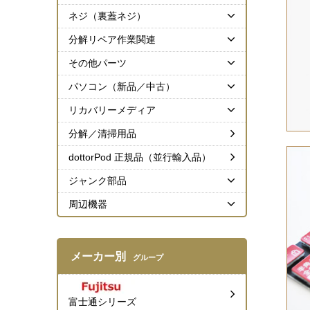
ネジ（裏蓋ネジ）
分解リペア作業関連
その他パーツ
パソコン（新品／中古）
リカバリーメディア
分解／清掃用品
dottorPod 正規品（並行輸入品）
ジャンク部品
周辺機器
メーカー別
グループ
富士通シリーズ