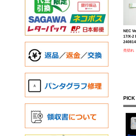
NEC V
17/X
240814
売切れ
PICK