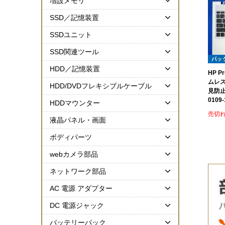
増設メモリ
SSD／記憶装置
SSDユニット
SSD関連ツール
HDD／記憶装置
HP P
ムレ
HDD/DVDフレキシブルケーブル
見防止
0109-
HDDマウンター
売切
液晶パネル・画面
ボディパーツ
webカメラ部品
ネットワーク部品
AC 電源 アダプター
DC 電源ジャック
バッテリーパック