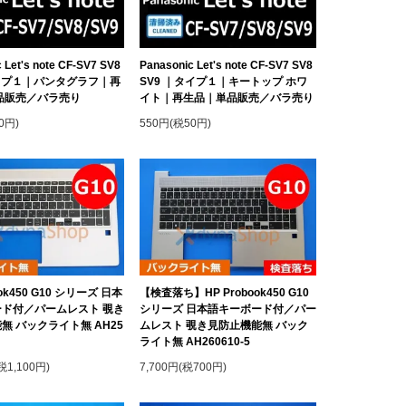
 Let's note CF-SV7 SV8
Panasonic Let's note CF-SV7 SV8
イプ１｜パンタグラフ｜再
SV9 ｜タイプ１｜キートップ ホワ
品販売／バラ売り
イト｜再生品｜単品販売／バラ売り
0円)
550円(税50円)
ook450 G10 シリーズ 日本
【検査落ち】HP Probook450 G10
ド付／パームレスト 覗き
シリーズ 日本語キーボード付／パー
無 バックライト無 AH25
ムレスト 覗き見防止機能無 バック
ライト無 AH260610-5
税1,100円)
7,700円(税700円)