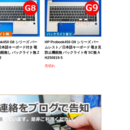
ook450 G8 シリーズ パー
HP Probook450 G9 シリーズ パー
日本語キーボード付き 覗
ムレスト／日本語キーボード 覗き見
能無し バックライト無 Z
防止機能無 バックライト有 SC無 A
2
H250819-5
売切れ