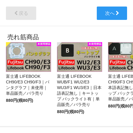
戻る
次へ
売れ筋商品
富士通 LIFEBOOK
富士通 LIFEBOOK
富士通 LIFE
CH90/E3 CH90/F3｜パ
WUB/F1 WU2/E3
CH90/F3 C
ンタグラフ｜未使用｜
WU3/F1 WU3/E3｜日本
本語表記無し
単品販売／バラ売り
語表記無し｜キートッ
ップ バック
プ バックライト有｜単
単品販売／バ
880円(税80円)
品販売／バラ売り
880円(税80円
880円(税80円)