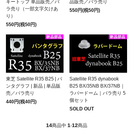
キートップ 単品販売／バ
品販売／バラ売り
ラ売り（一部文字欠けあ
550円(税50円)
り）
550円(税50円)
東芝 Satellite R35 B25 | パ
Satellite R35 dynabook
ンタグラフ | 新品 | 単品販
B25 BX/35NB BX/37NB｜
売／バラ売り
ラバードーム｜バラ売り 5
個セット
440円(税40円)
SOLD OUT
14
1
12
商品中
-
商品