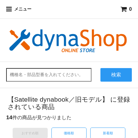
0
メニュー
検索
【Satellite dynabook／旧モデル】 に登録
されている商品
14
件の商品が見つかりました
おすすめ順
価格順
新着順