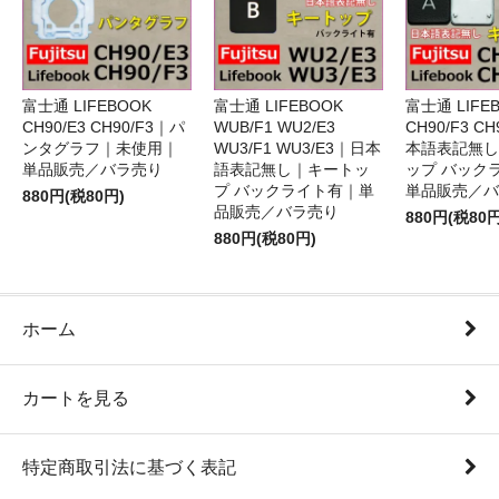
富士通 LIFEBOOK
富士通 LIFEBOOK
富士通 LIFE
CH90/E3 CH90/F3｜パ
WUB/F1 WU2/E3
CH90/F3 C
ンタグラフ｜未使用｜
WU3/F1 WU3/E3｜日本
本語表記無し
単品販売／バラ売り
語表記無し｜キートッ
ップ バック
プ バックライト有｜単
単品販売／バ
880円(税80円)
品販売／バラ売り
880円(税80円
880円(税80円)
ホーム
カートを見る
特定商取引法に基づく表記