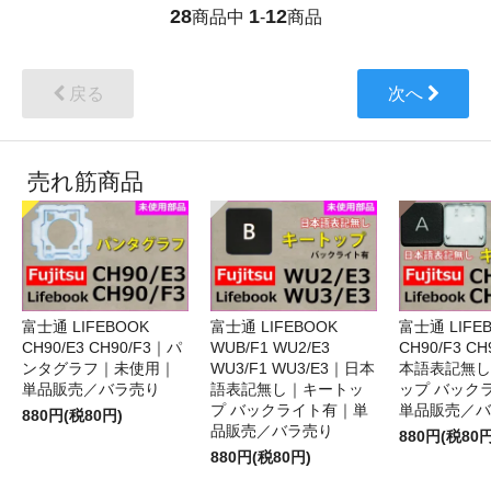
28
1
12
商品中
-
商品
戻る
次へ
売れ筋商品
富士通 LIFEBOOK
富士通 LIFEBOOK
富士通 LIFE
CH90/E3 CH90/F3｜パ
WUB/F1 WU2/E3
CH90/F3 C
ンタグラフ｜未使用｜
WU3/F1 WU3/E3｜日本
本語表記無し
単品販売／バラ売り
語表記無し｜キートッ
ップ バック
プ バックライト有｜単
単品販売／バ
880円(税80円)
品販売／バラ売り
880円(税80円
880円(税80円)