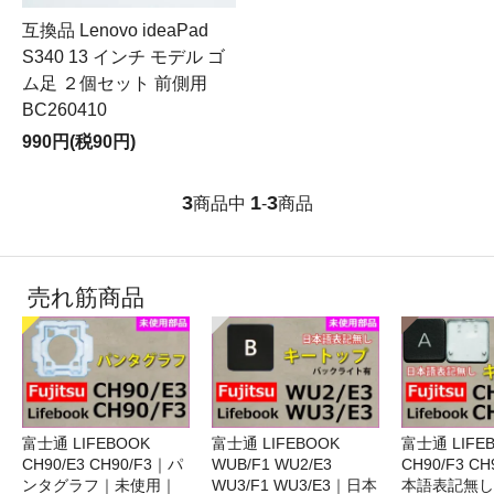
互換品 Lenovo ideaPad
S340 13 インチ モデル ゴ
ム足 ２個セット 前側用
BC260410
990円(税90円)
3
1
3
商品中
-
商品
売れ筋商品
富士通 LIFEBOOK
富士通 LIFEBOOK
富士通 LIFE
CH90/E3 CH90/F3｜パ
WUB/F1 WU2/E3
CH90/F3 C
ンタグラフ｜未使用｜
WU3/F1 WU3/E3｜日本
本語表記無し