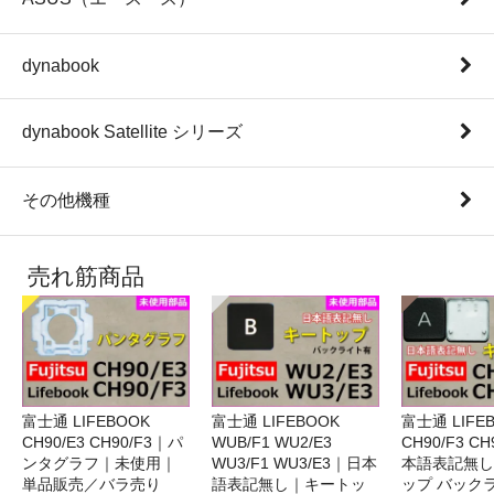
dynabook
dynabook Satellite シリーズ
その他機種
売れ筋商品
富士通 LIFEBOOK
富士通 LIFEBOOK
富士通 LIFE
CH90/E3 CH90/F3｜パ
WUB/F1 WU2/E3
CH90/F3 C
ンタグラフ｜未使用｜
WU3/F1 WU3/E3｜日本
本語表記無し
単品販売／バラ売り
語表記無し｜キートッ
ップ バック