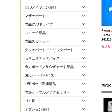
USB／イヤホン部品
マザーボード
内臓DVDドライブ
Panas
スイッチ部品
F-FV
241115
内臓スピーカー
売切れ
タッチパット／クリックボード
セキュリティデバイス
出力ボード／B-CASカード部品
SDカードデバイス
LEDボード関連部品
PICK
内部ケーブル／アクセサリー
ゴム足
オプション部品