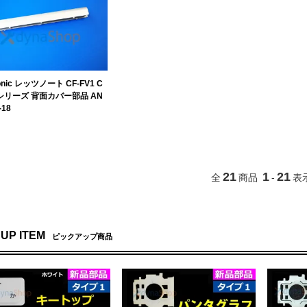
onic レッツノート CF-FV1 C
3 シリーズ 背面カバー部品 AN
-18
21
1
21
全
商品
-
表
 UP ITEM
ピックアップ商品