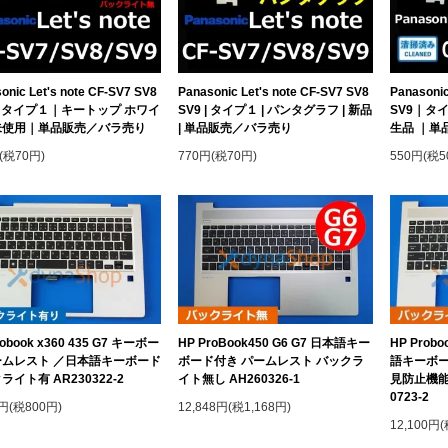
onic Let's note CF-SV7 SV8
Panasonic Let's note CF-SV7 SV8
Panasonic
｜タイプ１｜キートップ ホワイ
SV9 | タイプ１ | パンタグラフ | 新品
SV9｜タ
未使用｜単品販売／バラ売り
| 単品販売／バラ売り
生品 ｜単
(税70円)
770円(税70円)
550円(税5
robook x360 435 G7 キーボー
HP ProBook450 G6 G7 日本語キー
HP Prob
ームレスト ／日本語キーボード
ボード付き パームレスト バックラ
語キーボー
ライト有 AR230322-2
イト無し AH260326-1
見防止機能
0723-2
0円(税800円)
12,848円(税1,168円)
12,100円(