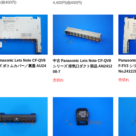
円(税400円)
4,400円(税400円)
asonic Lets Note CF-QV8
Panason
中古 Panasonic Lets Note CF-QV8
 ボトムカバー／裏蓋 AU24
F-FV3
シリーズ 排気口ダクト部品 AN2412
No.241115
08-7
売切れ
売切れ