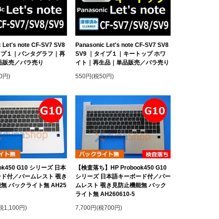
 Let's note CF-SV7 SV8
Panasonic Let's note CF-SV7 SV8
イプ１｜パンタグラフ｜再
SV9 ｜タイプ１｜キートップ ホワ
品販売／バラ売り
イト｜再生品｜単品販売／バラ売り
0円)
550円(税50円)
ook450 G10 シリーズ 日本
【検査落ち】HP Probook450 G10
ド付／パームレスト 覗き
シリーズ 日本語キーボード付／パー
無 バックライト無 AH25
ムレスト 覗き見防止機能無 バック
ライト無 AH260610-5
税1,100円)
7,700円(税700円)