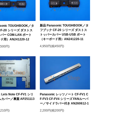
新品 Panasonic TOUGHBOOK／タ
sonic TOUGHBOOK／タ
フブック CF-20 シリーズ ダストス
F-20 シリーズ ダストス
トッパーカバー USB-USB ポート
ー COM-LAN ポート
（キーボード用）AN241220-11
用）AN241220-12
4,950円(税450円)
税500円)
c Lets Note CF-FV1 シリ
Panasonic レッツノート CF-FV1 C
カバー／裏蓋 AP251113
F-FV3 CF-FV4 シリーズ FANルーバ
ー／サイドラバー付き AN260612-1
税210円)
2,200円(税200円)