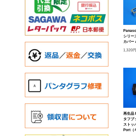
Panaso
シリー
カバー A
1,320
再生品 P
タフブッ
ストッパ
Port