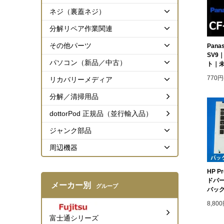
ネジ（裏蓋ネジ）
分解リペア作業関連
その他パーツ
Panas
SV9
パソコン（新品／中古）
ト｜
770円
リカバリーメディア
分解／清掃用品
dottorPod 正規品（並行輸入品）
ジャンク部品
周辺機器
HP P
ドパ
メーカー別
グループ
バック
8,80
富士通シリーズ