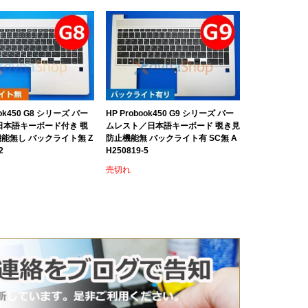
ook450 G8 シリーズ パー
HP Probook450 G9 シリーズ パー
日本語キーボード付き 覗
ムレスト／日本語キーボード 覗き見
能無し バックライト無 Z
防止機能無 バックライト有 SC無 A
2
H250819-5
売切れ