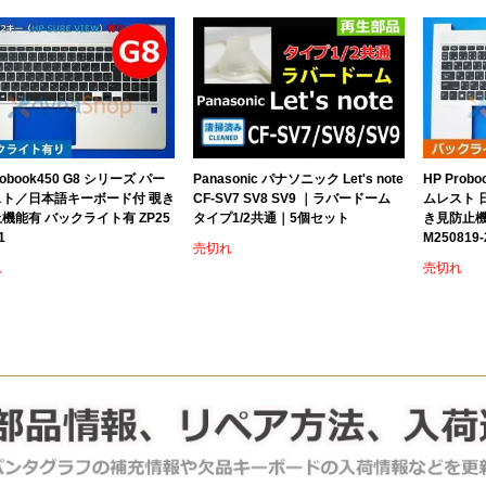
robook450 G8 シリーズ パー
Panasonic パナソニック Let's note
HP Prob
スト／日本語キーボード付 覗き
CF-SV7 SV8 SV9 ｜ラバードーム
ムレスト 
機能有 バックライト有 ZP25
タイプ1/2共通｜5個セット
き見防止機
1
M250819-
売切れ
れ
売切れ