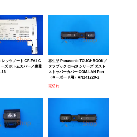
ic レッツノート CF-FV1 C
再生品 Panasonic TOUGHBOOK／
 シリーズ ボトムカバー／裏蓋
タフブック CF-20 シリーズ ダスト
-16
ストッパーカバー COM-LAN Port
（キーボード用）AN241220-2
売切れ