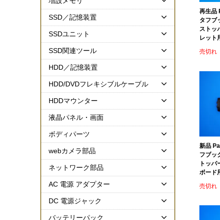
増設メモリ
再生品 P
SSD／記憶装置
タフブッ
ストッパ
SSDユニット
レット用
SSD関連ツール
売切れ
HDD／記憶装置
HDD/DVDフレキシブルケーブル
HDDマウンター
液晶パネル・画面
ボディパーツ
新品 Pa
webカメラ部品
フブック
トッパー
ネットワーク部品
ボード用
AC 電源 アダプター
売切れ
DC 電源ジャック
バッテリーパック