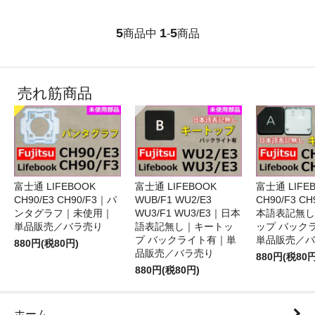
5
1
5
商品中
-
商品
売れ筋商品
富士通 LIFEBOOK
富士通 LIFEBOOK
富士通 LIFE
CH90/E3 CH90/F3｜パ
WUB/F1 WU2/E3
CH90/F3 C
ンタグラフ｜未使用｜
WU3/F1 WU3/E3｜日本
本語表記無し
単品販売／バラ売り
語表記無し｜キートッ
ップ バック
プ バックライト有｜単
単品販売／バ
880円(税80円)
品販売／バラ売り
880円(税80円
880円(税80円)
ホーム