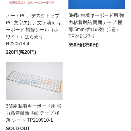
3M製 粘着キーボード用 強
ノートPC、デスクトップ
力粘着耐熱 両面テープ 極
PC 文字欠け、文字消え キ
薄 5mm×約1ｍ強（1巻）
ーボード 補修シール（ホ
TP240127-1
ワイト）ばら売り
H220518-4
550円(税50円)
220円(税20円)
3M製 粘着キーボード用 強
力粘着耐熱 両面テープ 極
薄 シート TP210910-1
SOLD OUT