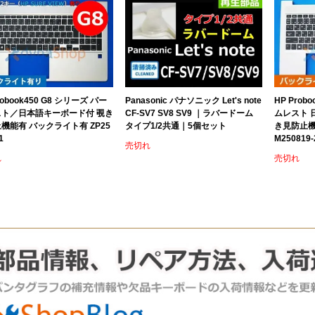
robook450 G8 シリーズ パー
Panasonic パナソニック Let's note
HP Prob
スト／日本語キーボード付 覗き
CF-SV7 SV8 SV9 ｜ラバードーム
ムレスト 
機能有 バックライト有 ZP25
タイプ1/2共通｜5個セット
き見防止機
1
M250819-
売切れ
れ
売切れ