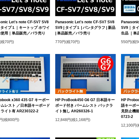
onic Let's note CF-SV7 SV8
Panasonic Let's note CF-SV7 SV8
Panasonic
｜タイプ１｜キートップ ホワイ
SV9 | タイプ１ | パンタグラフ | 新品
SV9｜タ
未使用｜単品販売／バラ売り
| 単品販売／バラ売り
生品 ｜単
(税70円)
770円(税70円)
550円(税5
robook x360 435 G7 キーボー
HP ProBook450 G6 G7 日本語キー
HP Prob
ームレスト ／日本語キーボード
ボード付き パームレスト バックラ
語キーボー
ライト有 AR230322-2
イト無し AH260326-1
見防止機能
0723-2
0円(税800円)
12,848円(税1,168円)
12,100円(