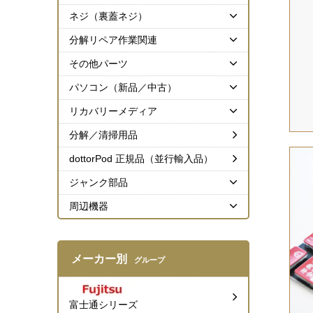
ネジ（裏蓋ネジ）
分解リペア作業関連
その他パーツ
パソコン（新品／中古）
リカバリーメディア
分解／清掃用品
dottorPod 正規品（並行輸入品）
ジャンク部品
周辺機器
メーカー別
グループ
富士通シリーズ