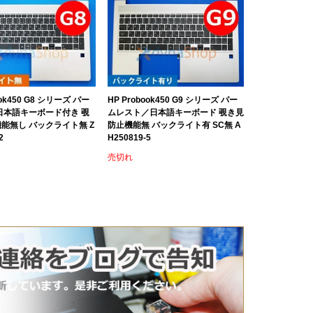
ook450 G8 シリーズ パー
HP Probook450 G9 シリーズ パー
日本語キーボード付き 覗
ムレスト／日本語キーボード 覗き見
能無し バックライト無 Z
防止機能無 バックライト有 SC無 A
2
H250819-5
売切れ