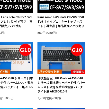
 Let's note CF-SV7 SV8
Panasonic Let's note CF-SV7 SV8
イプ１｜パンタグラフ｜再
SV9 ｜タイプ１｜キートップ ホワ
品販売／バラ売り
イト｜再生品｜単品販売／バラ売り
0円)
550円(税50円)
ook450 G10 シリーズ 日本
【検査落ち】HP Probook450 G10
ド付／パームレスト 覗き
シリーズ 日本語キーボード付／パー
無 バックライト無 AH25
ムレスト 覗き見防止機能無 バック
ライト無 AH260610-5
税1,100円)
7,700円(税700円)