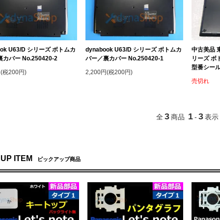
ook U63/D シリーズ ボトムカ
dynabook U63/D シリーズ ボトムカ
中古美品 東芝
バー No.250420-2
バー／裏カバー No.250420-1
リーズ ボ
型番シール付
円(税200円)
2,200円(税200円)
売切れ
3
1
3
全
商品
-
表示
 UP ITEM
ピックアップ商品