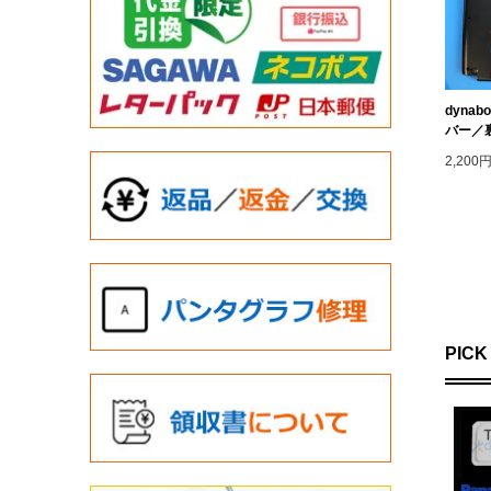
dynab
バー／裏カ
2,200
PICK