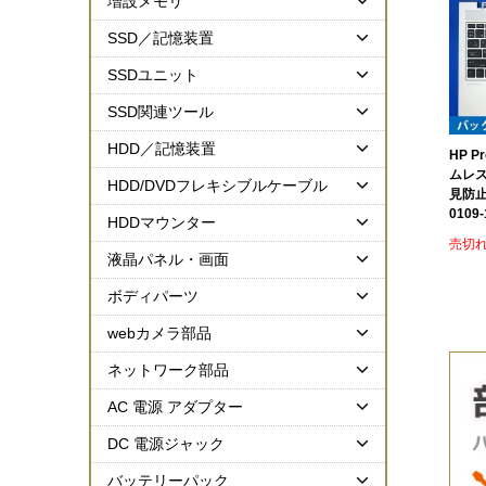
増設メモリ
SSD／記憶装置
SSDユニット
SSD関連ツール
HDD／記憶装置
HP P
ムレ
HDD/DVDフレキシブルケーブル
見防止
0109-
HDDマウンター
売切
液晶パネル・画面
ボディパーツ
webカメラ部品
ネットワーク部品
AC 電源 アダプター
DC 電源ジャック
バッテリーパック