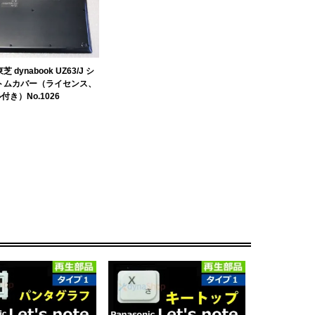
 dynabook UZ63/J シ
トムカバー（ライセンス、
き）No.1026