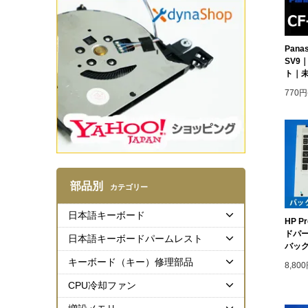
Panas
SV9
ト｜
770円
部品別
カテゴリー
日本語キーボード
HP P
ドパ
日本語キーボードパームレスト
バック
キーボード（キー）修理部品
8,80
CPU冷却ファン