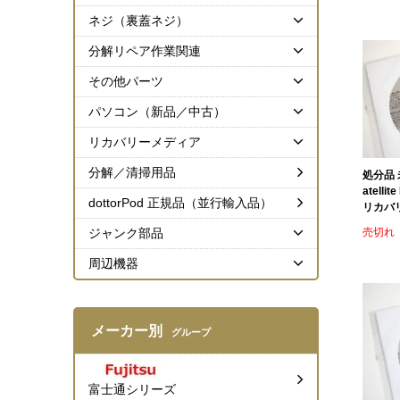
ネジ（裏蓋ネジ）
分解リペア作業関連
その他パーツ
パソコン（新品／中古）
リカバリーメディア
分解／清掃用品
処分品 未
atelli
dottorPod 正規品（並行輸入品）
リカバ
売切れ
ジャンク部品
周辺機器
メーカー別
グループ
富士通シリーズ