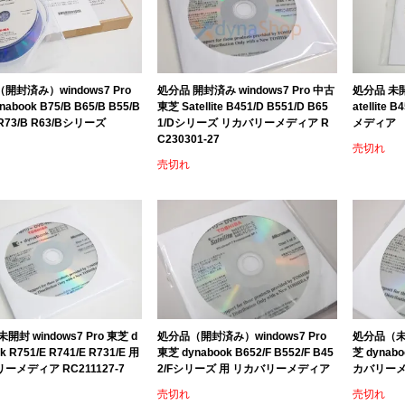
開封済み）windows7 Pro
処分品 開封済み windows7 Pro 中古
処分品 未開封
abook B75/B B65/B B55/B
東芝 Satellite B451/D B551/D B65
atellit
 R73/B R63/Bシリーズ
1/Dシリーズ リカバリーメディア R
メディア
C230301-27
売切れ
売切れ
開封 windows7 Pro 東芝 d
処分品（開封済み）windows7 Pro
処分品（未開
k R751/E R741/E R731/E 用
東芝 dynabook B652/F B552/F B45
芝 dynab
ーメディア RC211127-7
2/Fシリーズ 用 リカバリーメディア
カバリーメデ
売切れ
売切れ