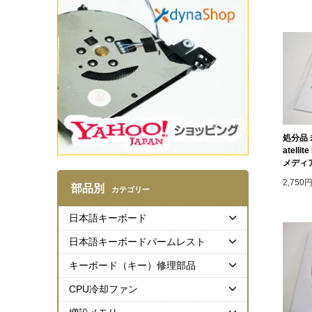
処分品 未
atell
メディア 
2,750
部品別
カテゴリー
日本語キーボード
日本語キーボードパームレスト
キーボード（キー）修理部品
CPU冷却ファン