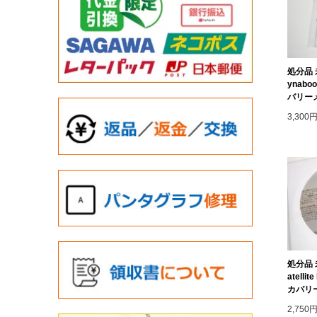
処分品 未
ynabo
バリーメ
3,300
処分品 未
atelli
カバリー
2,750