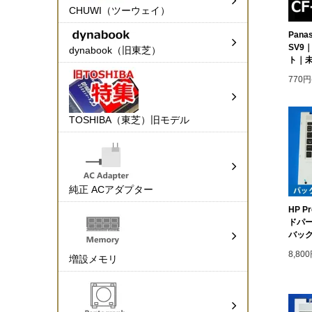
CHUWI（ツーウェイ）
Panas
SV9
dynabook（旧東芝）
ト｜
770円
TOSHIBA（東芝）旧モデル
純正 ACアダプター
HP P
ドパ
バック
8,80
増設メモリ