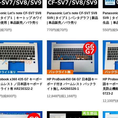
onic Let's note CF-SV7 SV8
Panasonic Let's note CF-SV7 SV8
Panasonic
｜タイプ１｜キートップ ホワイ
SV9 | タイプ１ | パンタグラフ | 新品
SV9｜タ
未使用｜単品販売／バラ売り
| 単品販売／バラ売り
生品 ｜単
(税70円)
770円(税70円)
550円(税5
robook x360 435 G7 キーボー
HP ProBook450 G6 G7 日本語キー
HP Prob
ームレスト ／日本語キーボード
ボード付き パームレスト バックラ
語キーボー
ライト有 AR230322-2
イト無し AH260326-1
見防止機能
0723-2
0円(税800円)
12,848円(税1,168円)
12,100円(