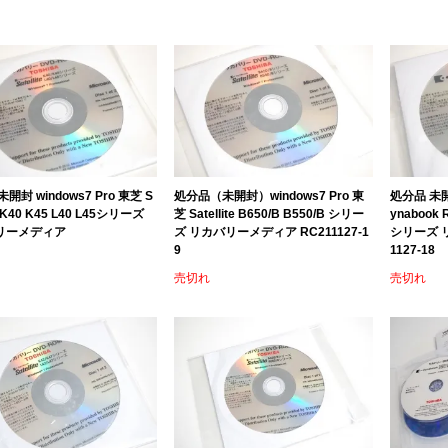
開封 windows7 Pro 東芝 S
処分品（未開封）windows7 Pro 東
処分品 未開封
te K40 K45 L40 L45シリーズ
芝 Satellite B650/B B550/B シリー
ynabook 
リーメディア
ズ リカバリーメディア RC211127-1
シリーズ 
9
1127-18
売切れ
売切れ