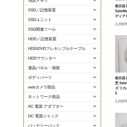
増設メモリ
処分品 開
SSD／記憶装置
Satel
ディア R
SSDユニット
2,200
SSD関連ツール
HDD／記憶装置
HDD/DVDフレキシブルケーブル
HDDマウンター
液晶パネル・画面
ボディパーツ
処分品 開
芝 Sate
webカメラ部品
ズ リカ
5
ネットワーク部品
2,200
AC 電源 アダプター
DC 電源ジャック
バッテリーパック