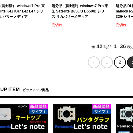
封済） windows7 Pro 東
処分品（開封済）windows7 Pro 東
処分品 DL版
llite K42 K47 L42 L47 シリ
芝 Satellite B650/B B550/B シリー
nabook R
リカバリーメディア
ズ リカバリーメディア
32/Hシ
売切れ
売切れ
42
1
36
全
商品
-
表
1
2
 UP ITEM
ピックアップ商品