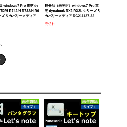
 windows7 Pro 東芝 dy
処分品（未開封）windows7 Pro 東
752/H R742/H R732/H R6
芝 dynabook RX2 RX2L シリーズ リ
リーズ リカバリーメディア
カバリーメディア RC211127-32
売切れ
示