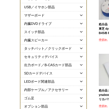
USB／イヤホン部品
マザーボード
内臓DVDドライブ
処分品（
東芝 dyn
スイッチ部品
B45/B
売切れ
内臓スピーカー
タッチパット／クリックボード
セキュリティデバイス
出力ボード／B-CASカード部品
SDカードデバイス
LEDボード関連部品
内部ケーブル／アクセサリー
処分品 未
ynaboo
ゴム足
リカバリ
売切れ
オプション部品