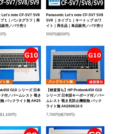
 Let's note CF-SV7 SV8
Panasonic Let's note CF-SV7 SV8
イプ１｜パンタグラフ｜再
SV9 ｜タイプ１｜キートップ ホワ
品販売／バラ売り
イト｜再生品｜単品販売／バラ売り
0円)
550円(税50円)
ook450 G10 シリーズ 日本
【検査落ち】HP Probook450 G10
ド付／パームレスト 覗き
シリーズ 日本語キーボード付／パー
無 バックライト無 AH25
ムレスト 覗き見防止機能無 バック
ライト無 AH260610-5
税1,100円)
7,700円(税700円)