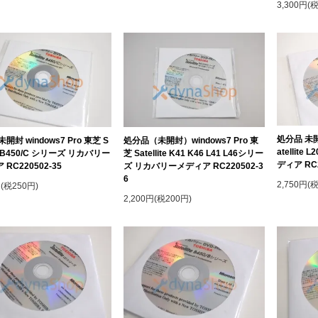
3,300円(
処分品 未開封
開封 windows7 Pro 東芝 S
処分品（未開封）windows7 Pro 東
atellit
ite B450/C シリーズ リカバリー
芝 Satellite K41 K46 L41 L46シリー
ディア RC2
RC220502-35
ズ リカバリーメディア RC220502-3
6
2,750円(
円(税250円)
2,200円(税200円)