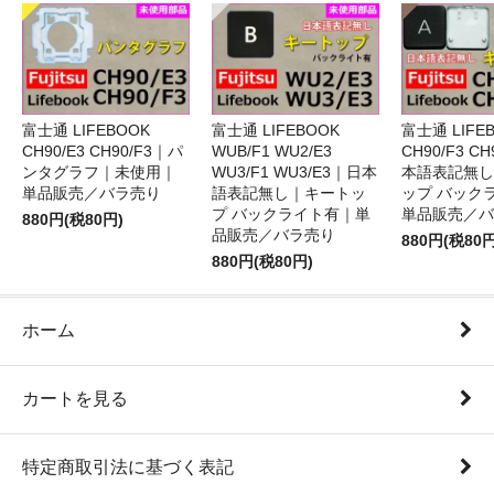
富士通 LIFEBOOK
富士通 LIFEBOOK
富士通 LIFE
CH90/E3 CH90/F3｜パ
WUB/F1 WU2/E3
CH90/F3 C
ンタグラフ｜未使用｜
WU3/F1 WU3/E3｜日本
本語表記無し
単品販売／バラ売り
語表記無し｜キートッ
ップ バック
プ バックライト有｜単
単品販売／バ
880円(税80円)
品販売／バラ売り
880円(税80円
880円(税80円)
ホーム
カートを見る
特定商取引法に基づく表記