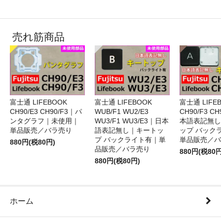
売れ筋商品
富士通 LIFEBOOK
富士通 LIFEBOOK
富士通 LIFE
CH90/E3 CH90/F3｜パ
WUB/F1 WU2/E3
CH90/F3 C
ンタグラフ｜未使用｜
WU3/F1 WU3/E3｜日本
本語表記無し
単品販売／バラ売り
語表記無し｜キートッ
ップ バック
プ バックライト有｜単
単品販売／バ
880円(税80円)
品販売／バラ売り
880円(税80円
880円(税80円)
ホーム