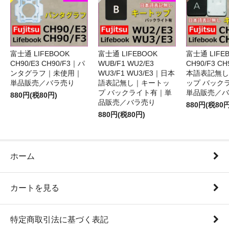
富士通 LIFEBOOK
富士通 LIFEBOOK
富士通 LIFE
CH90/E3 CH90/F3｜パ
WUB/F1 WU2/E3
CH90/F3 C
ンタグラフ｜未使用｜
WU3/F1 WU3/E3｜日本
本語表記無し
単品販売／バラ売り
語表記無し｜キートッ
ップ バック
プ バックライト有｜単
単品販売／バ
880円(税80円)
品販売／バラ売り
880円(税80円
880円(税80円)
ホーム
カートを見る
特定商取引法に基づく表記