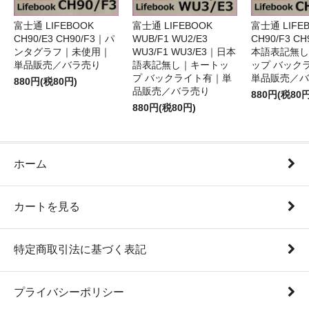
富士通 LIFEBOOK
富士通 LIFEBOOK
富士通 LIFE
CH90/E3 CH90/F3｜パ
WUB/F1 WU2/E3
CH90/F3 C
ンタグラフ｜未使用｜
WU3/F1 WU3/E3｜日本
本語表記無し
単品販売／バラ売り
語表記無し｜キートッ
ップ バック
プ バックライト有｜単
単品販売／バ
880円(税80円)
品販売／バラ売り
880円(税80円
880円(税80円)
ホーム
カートを見る
特定商取引法に基づく表記
プライバシーポリシー