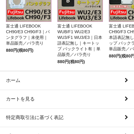
富士通 LIFEBOOK
富士通 LIFEBOOK
富士通 LIFE
CH90/E3 CH90/F3｜パ
WUB/F1 WU2/E3
CH90/F3 C
ンタグラフ｜未使用｜
WU3/F1 WU3/E3｜日本
本語表記無し
単品販売／バラ売り
語表記無し｜キートッ
ップ バック
プ バックライト有｜単
単品販売／バ
880円(税80円)
品販売／バラ売り
880円(税80円
880円(税80円)
ホーム
カートを見る
特定商取引法に基づく表記