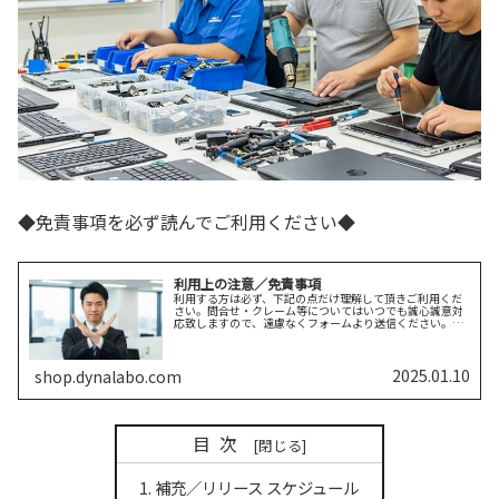
◆免責事項を必ず読んでご利用ください◆
利用上の注意／免責事項
利用する方は必ず、下記の点だけ理解して頂きご利用くだ
さい。問合せ・クレーム等についてはいつでも誠心誠意対
応致しますので、遠慮なくフォームより送信ください。免
責事項当サイトは細心の注意を払って部品情報を配信して
いますが、当方が提供する全ての情続きを読む
2025.01.10
shop.dynalabo.com
目次
補充／リリース スケジュール