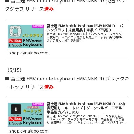
■ 富士通 FMV mobile keyboard FMV-NKBUD 共通 パン
タグラフ リリース
済み
富士通 FMV Mobile Keyboard FMV-NKBUD｜ パ
ンタグラフ｜未使用品｜単品／バラ売り
富士通 FMV Mobile Keyboard｜ パンタグラフ｜ブラック｜
未使用品｜単品／バラ売りを販売しています。劣化等はご
ざいません。取付説明書付
shop.dynalabo.com
（5/15）
■ 富士通 FMV mobile keyboard FMV-NKBUD ブラックキ
ートップ リリース
済み
富士通 FMV Mobile Keyboard FMV-NKBUD｜かな
表記無し｜キートップ｜ダークシルバーモデル｜
単品販売／バラ売り
富士通 FMV Mobile Keyboard FMV-NKBUD｜かな表記無し
｜キートップ｜ダークシルバーモデル｜単品販売／バラ売
り-修理用として再生したものです。キーボードが入手でき
ない、交換が苦手の方はパンタグラフ修理を実施くださ
い。
shop.dynalabo.com