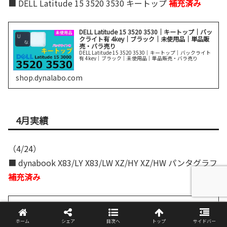
■ DELL Latitude 15 3520 3530 キートップ
補充済み
DELL Latitude 15 3520 3530｜キートップ｜バッ
クライト有 4key｜ブラック｜未使用品｜単品販
売・バラ売り
DELL Latitude 15 3520 3530｜キートップ｜バックライト
有 4key｜ブラック｜未使用品｜単品販売・バラ売り
shop.dynalabo.com
4月実績
（4/24）
■ dynabook X83/LY X83/LW XZ/HY XZ/HW パンタグラフ
補充済み
dynabook X83/LY X83/LW XZ/HY XZ/HW ｜パン
タグラフ｜未使用｜ 単品販売／バラ売り
dynabook X83/LY X83/LW XZ/HY XZ/HW ｜パンタグラフ｜
ホーム
シェア
目次へ
トップ
サイドバー
未使用｜ 単品販売／バラ売りを販売していますので、交換