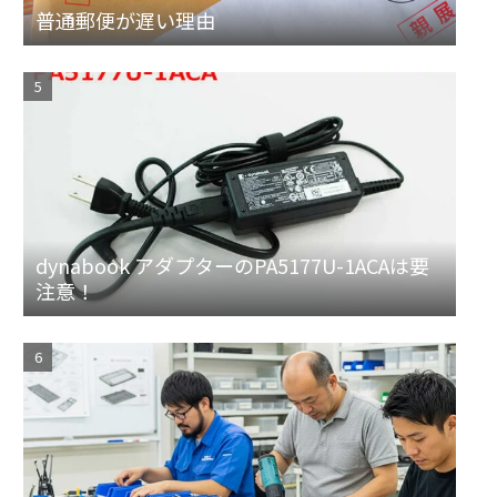
普通郵便が遅い理由
dynabook アダプターのPA5177U-1ACAは要
注意！